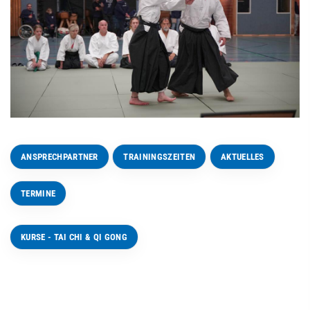
ANSPRECHPARTNER
TRAININGSZEITEN
AKTUELLES
TERMINE
KURSE - TAI CHI & QI GONG