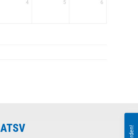
4
5
6
 ATSV