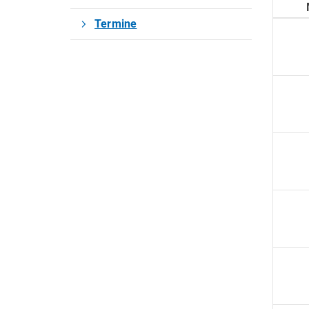
Termine
QUICKLINKS
Sportangebote finden
Unser Sportangebot
Sportsuche
Ausfälle und Vertretungen
Deutsches Sportabzeichen