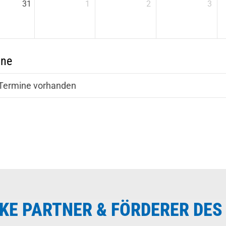
31
1
2
3
ine
Termine vorhanden
KE PARTNER & FÖRDERER DES