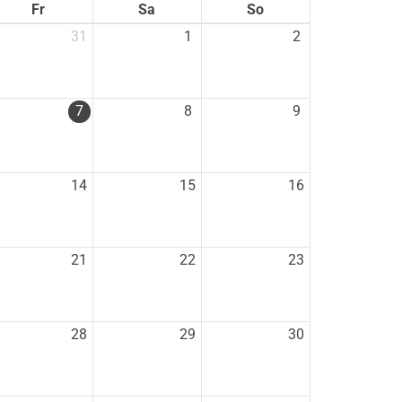
Fr
Sa
So
31
1
2
7
8
9
14
15
16
eschäftsstelle
TSV Stockelsdorf von 1894 e.V.
21
22
23
äckergang 6
3617 Stockelsdorf
0451 - 49 53 84
28
29
30
info@atsv-stockelsdorf.de