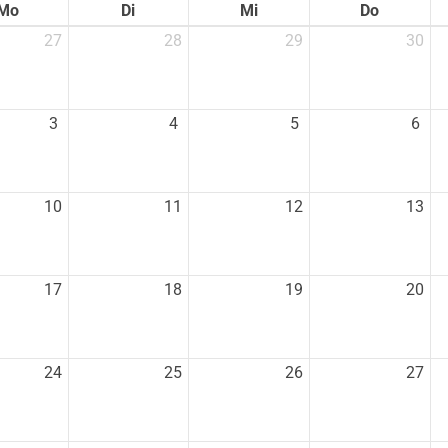
Mo
Di
Mi
Do
27
28
29
30
3
4
5
6
10
11
12
13
Mitglieder-Service
G
Alles zur Mitgliedschaft
A
17
18
19
20
Downloads
B
Termine
2
Fragen & Antworten
24
25
26
27