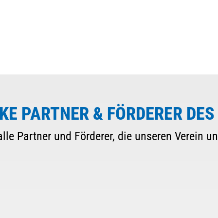
Mitglieder-Service
G
Alles zur Mitgliedschaft
A
Downloads
B
KE PARTNER & FÖRDERER DES
Termine
2
Fragen & Antworten
lle Partner und Förderer, die unseren Verein un