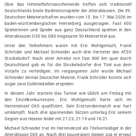
Über das Himmelfahrtswochenende treffen sich traditionell
Deutschlands beste Badmintonspieler der Altersklassen. Die 39.
Deutschen Meisterschaften wurden vom 15. bis 17. Mai 2026 im
baden-württembergischen Herrenberg ausgetragen. Fast 600
Spielerinnen und Spieler aus ganz Deutschland spielten in den
Altersklassen O35 bis O80 insgesamt 50 Meistertitel aus.
Unter den Teilnehmern waren mit Eric Wohlgemuth, Frank
Schröder und Michael Schneider auch drei Vertreter des ATSV
Stockelsdorf. Nach einer Anreise von fast 800 km quer durch
Deutschland gab es für die Stockelsdorfer drei Titel aus dem
Vorjahr zu verteidigen. Im vergangenen Jahr wurde Michael
Schneider einmal Deutscher Meister, Frank Schröder konnte sich
sogar zwei Goldmedaillen erspielen.
In diesem Jahr startete das Turnier wie üblich am Freitag mit
den Einzelkonkurrenzen. Eric Wohlgemuth hatte sich im
Herreneinzel O60 qualifiziert. Sein Erstrundenmatch war hart
umkämpft. Nach drei spannenden Sätzen unterlag Eric seinem
Gegner aus Hessen leider mit 21:23, 21:19 und 16:21.
Michael Schneider trat im Herreneinzel als Titelverteidiger in der
Altersklasse O65 an. Nach drei souveränen Siegen zog er erneut