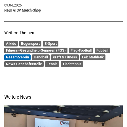
09.04.2026
Neu! ATSV Merch-Shop
Weitere Themen
Aikido
Bogensport
E-Sport
Fitness–Gesundheit–Senioren (FGS)
Flag-Football
Fußball
Gesamtverein
Handball
Kraft & Fitness
Leichtathletik
News Geschäftsstelle
Tennis
Tischtennis
Weitere News