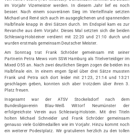
im Vorjahr Vizemeister werden. In diesem Jahr lief es noch
besser. Nach einem souveränen Sieg im Viertelfinale setzten
Michael und René sich auch im ausgeglichenen und spannenden
Halbfinale knapp in drei Sätzen durch. Im Endspiel kam es zur
Revanche aus dem Vorjahr. Dieses Mal setzten sich die beiden
Schleswig-Holsteiner verdient mit 22:20 und 21:10 durch und
wurden erstmals gemeinsam Deutscher Meister.
Am Sonntag trat Frank Schröder gemeinsam mit seiner
Partnerin Petra Mews vom SSW Hamburg als Titelverteidiger im
Mixed O55 an. Nach zwei deutlichen Siegen zogen die beiden ins
Halbfinale ein. In einem engen Spiel über drei Sätze mussten
Frank und Petra sich dort leider mit 21:23, 21:14 und 13:21
geschlagen geben, konnten sich aber trotzdem über ihren 3.
Platz freuen.
Insgesamt war der ATSV Stockelsdorf nach dem
Bundesligaverein Blau-Weiß Wittorf Neumünster der
erfolgreichste Verein aus Schleswig-Holstein. Mit drei Titeln
holten Michael Schneider und Frank Schröder gemeinsam
genauso viele Goldmedaillen wie im Vorjahr. Hinzu kommt noch
ein weiterer Podestplatz. Wir gratulieren herzlich zu den tollen