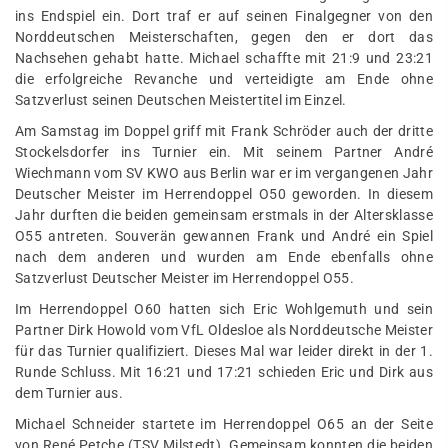
ins Endspiel ein. Dort traf er auf seinen Finalgegner von den
Norddeutschen Meisterschaften, gegen den er dort das
Nachsehen gehabt hatte. Michael schaffte mit 21:9 und 23:21
die erfolgreiche Revanche und verteidigte am Ende ohne
Satzverlust seinen Deutschen Meistertitel im Einzel.
Am Samstag im Doppel griff mit Frank Schröder auch der dritte
Stockelsdorfer ins Turnier ein. Mit seinem Partner André
Wiechmann vom SV KWO aus Berlin war er im vergangenen Jahr
Deutscher Meister im Herrendoppel O50 geworden. In diesem
Jahr durften die beiden gemeinsam erstmals in der Altersklasse
O55 antreten. Souverän gewannen Frank und André ein Spiel
nach dem anderen und wurden am Ende ebenfalls ohne
Satzverlust Deutscher Meister im Herrendoppel O55.
Im Herrendoppel O60 hatten sich Eric Wohlgemuth und sein
Partner Dirk Howold vom VfL Oldesloe als Norddeutsche Meister
für das Turnier qualifiziert. Dieses Mal war leider direkt in der 1.
Runde Schluss. Mit 16:21 und 17:21 schieden Eric und Dirk aus
dem Turnier aus.
Michael Schneider startete im Herrendoppel O65 an der Seite
von René Petche (TSV Milstedt). Gemeinsam konnten die beiden