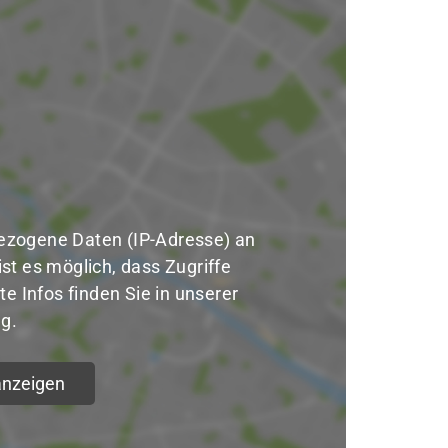
eschäftsstelle
zogene Daten (IP-Adresse) an
TSV Stockelsdorf von 1894 e.V.
ist es möglich, dass Zugriffe
äckergang 6
e Infos finden Sie in unserer
3617 Stockelsdorf
g.
0451 - 49 53 84
info@atsv-stockelsdorf.de
nzeigen