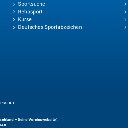
Sportsuche
Rehasport
Kurse
Deutsches Sportabzeichen
ressum
schland – Deine Vereinswebsite”
,
TAIL.