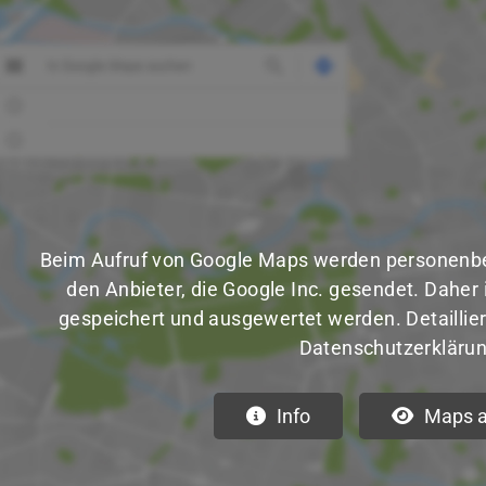
Mitglieder-Service
G
Beim Aufruf von Google Maps werden personenbe
Alles zur Mitgliedschaft
A
den Anbieter, die Google Inc. gesendet. Daher 
Downloads
B
gespeichert und ausgewertet werden. Detailliert
Termine
2
Datenschutzerklärun
Fragen & Antworten
Info
Maps a