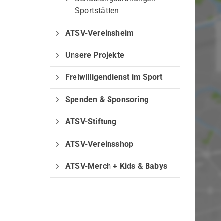
Sportstätten
ATSV-Vereinsheim
Unsere Projekte
Freiwilligendienst im Sport
QUICKLINKS
Spenden & Sponsoring
Sportangebote finden
ATSV-Stiftung
Unser Sportangebot
Sportsuche
ATSV-Vereinsshop
Ausfälle und Vertretungen
Deutsches Sportabzeichen
ATSV-Merch + Kids & Babys