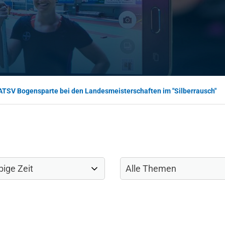
ATSV Bogensparte bei den Landesmeisterschaften im "Silberrausch"