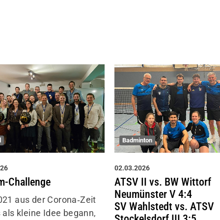
l
Badminton
026
02.03.2026
m-Challenge
ATSV II vs. BW Wittorf
Neumünster V 4:4
21 aus der Corona‑Zeit
SV Wahlstedt vs. ATSV
 als kleine Idee begann,
Stockelsdorf III 3:5