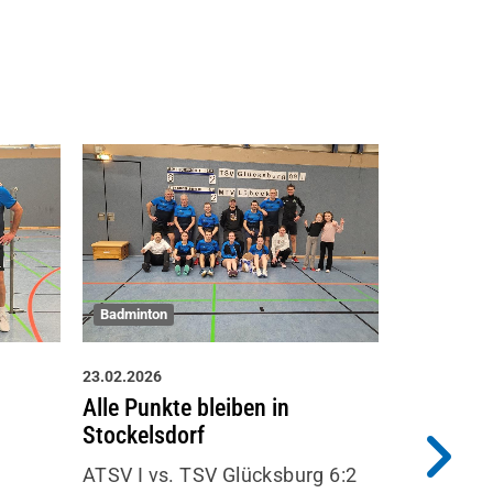
Bogensport
Badminton
22.02.2026
23.02.2026
Bogenspo
Alle Punkte bleiben in
Regionall
Stockelsdorf
Die diesj
ATSV I vs. TSV Glücksburg 6:2