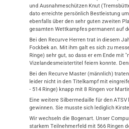
und Ausnahmeschützen Knut (Tremsbüttel)
dato erreichte persönlich Bestleistung u
ebenfalls über den sehr guten zweiten Pl
gesamten Wettkampfes permanent auf d
Bei den Recurve Herren trat in diesem Ja
Fockbek an. Mit ihm galt es sich zu mes
Ringe) sehr gut, so dass er em Ende mit "n
Vizelandesmeistertitel feiern konnte. De
Bei den Recurve Master (männlich) traten
leider nicht in den Titelkampf mit eingre
- 514 Ringe) knapp mit 8 Ringen vor Martin
Eine weitere Silbermedaille für den ATSV
gewinnen. Sie musste sich lediglich Kirs
Wir wechseln die Bogenart. Unser Compu
starkem Teilnehmerfeld mit 566 Ringen de