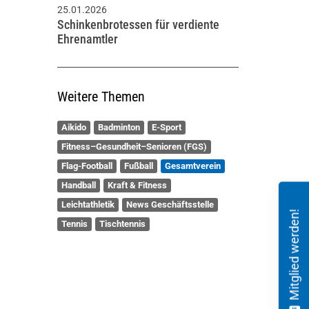
25.01.2026
Schinkenbrotessen für verdiente
Ehrenamtler
Weitere Themen
Aikido
Badminton
E-Sport
Fitness–Gesundheit–Senioren (FGS)
Flag-Football
Fußball
Gesamtverein
Handball
Kraft & Fitness
Leichtathletik
News Geschäftsstelle
Mitglied werden!
Tennis
Tischtennis