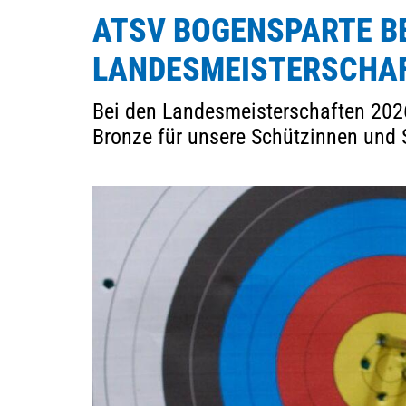
ATSV BOGENSPARTE BE
Sportangebote finden
LANDESMEISTERSCHAF
Unser Sportangebot
Sportsuche
Bei den Landesmeisterschaften 2026 
Ausfälle und Vertretungen
Bronze für unsere Schützinnen und
Deutsches Sportabzeichen