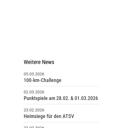
eschäftsstelle
TSV Stockelsdorf von 1894 e.V.
äckergang 6
3617 Stockelsdorf
0451 - 49 53 84
info@atsv-stockelsdorf.de
Weitere News
05.03.2026
100-km-Challenge
02.03.2026
Punktspiele am 28.02. & 01.03.2026
23.02.2026
Heimsiege für den ATSV