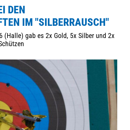
I DEN
Mitglieder-Service
G
TEN IM "SILBERRAUSCH"
Alles zur Mitgliedschaft
A
Downloads
B
(Halle) gab es 2x Gold, 5x Silber und 2x
Termine
2
 Schützen
Fragen & Antworten