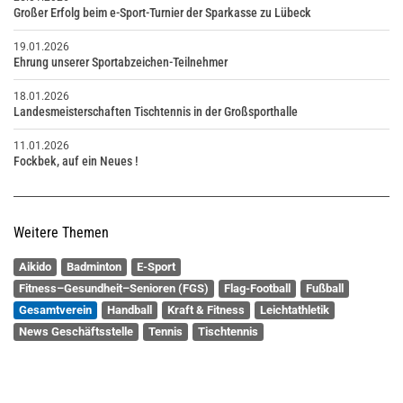
Großer Erfolg beim e-Sport-Turnier der Sparkasse zu Lübeck
19.01.2026
Ehrung unserer Sportabzeichen-Teilnehmer
18.01.2026
Landesmeisterschaften Tischtennis in der Großsporthalle
11.01.2026
Fockbek, auf ein Neues !
Weitere Themen
Aikido
Badminton
E-Sport
Fitness–Gesundheit–Senioren (FGS)
Flag-Football
Fußball
Gesamtverein
Handball
Kraft & Fitness
Leichtathletik
News Geschäftsstelle
Tennis
Tischtennis