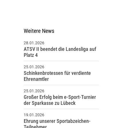
eschäftsstelle
TSV Stockelsdorf von 1894 e.V.
äckergang 6
Weitere News
3617 Stockelsdorf
28.01.2026
0451 - 49 53 84
ATSV II beendet die Landesliga auf
info@atsv-stockelsdorf.de
Platz 4
25.01.2026
Schinkenbrotessen für verdiente
Ehrenamtler
25.01.2026
Großer Erfolg beim e-Sport-Turnier
der Sparkasse zu Lübeck
19.01.2026
Ehrung unserer Sportabzeichen-
Teilnehmer