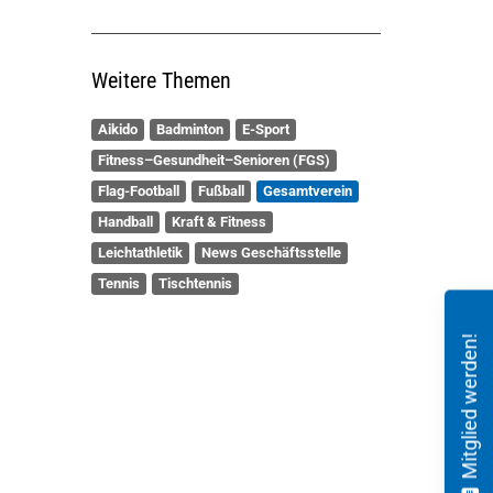
Weitere Themen
Aikido
Badminton
E-Sport
Fitness–Gesundheit–Senioren (FGS)
Flag-Football
Fußball
Gesamtverein
Handball
Kraft & Fitness
Leichtathletik
News Geschäftsstelle
Tennis
Tischtennis
Mitglied werden!