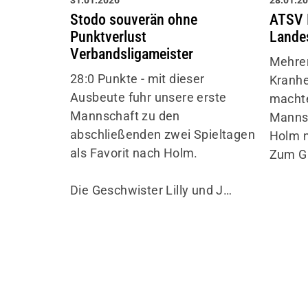
31.01.2026
28.01.2
Stodo souverän ohne
ATSV I
Punktverlust
Landes
Verbandsligameister
Mehre
28:0 Punkte - mit dieser
Kranhe
Ausbeute fuhr unsere erste
machte
Mannschaft zu den
Mannsc
abschließenden zwei Spieltagen
Holm n
als Favorit nach Holm.
Zum Gl
Die Geschwister Lilly und J…