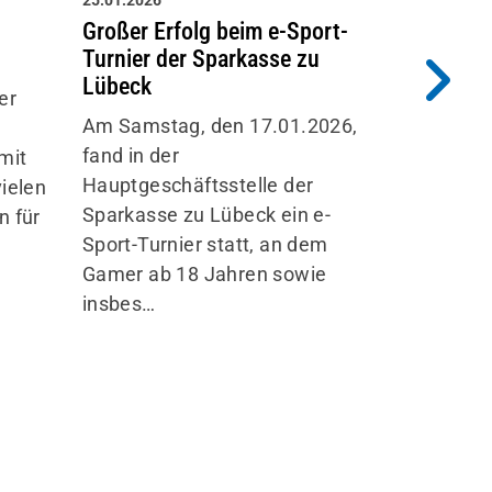
25.01.2026
19.01.2026
Großer Erfolg beim e-Sport-
Ehrung u
Turnier der Sparkasse zu
Sportabz
Lübeck
er
Am 17.01.
Am Samstag, den 17.01.2026,
ATSV-Ver
fand in der
mit
Sportabze
Hauptgeschäftsstelle der
vielen
Teilnehme
Sparkasse zu Lübeck ein e-
n für
Teilnehmer
Sport-Turnier statt, an dem
einem sc
Gamer ab 18 Jahren sowie
Rahm…
insbes…