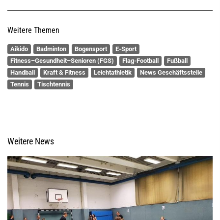
Weitere Themen
Aikido
Badminton
Bogensport
E-Sport
Fitness–Gesundheit–Senioren (FGS)
Flag-Football
Fußball
Handball
Kraft & Fitness
Leichtathletik
News Geschäftsstelle
Tennis
Tischtennis
Weitere News